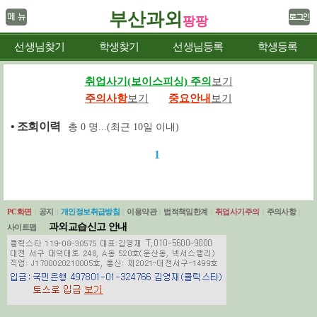
부산과외
팡팡
선생님찾기
학생찾기
선생님등록
학생등록
취업사기(보이스피싱) 주의
보기
주의사항
보기
중요안내
보기
• 조회 이력
총
0
명...(최근 10일 이내)
1
PC화면
|
공지
|
개인정보취급방침
|
이용약관
|
법적책임한계
|
취업사기주의
|
주의사항
|
과외교습신고 안내
사이트맵