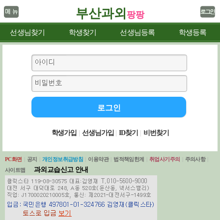
부산과외
팡팡
선생님찾기
학생찾기
선생님등록
학생등록
학생가입
|
선생님가입
|
ID찾기
|
비번찾기
PC화면
|
공지
|
개인정보취급방침
|
이용약관
|
법적책임한계
|
취업사기주의
|
주의사항
|
과외교습신고 안내
사이트맵