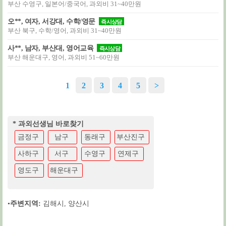
부산 수영구, 일본어/중국어, 과외비 31~40만원
오**, 여자, 서강대, 수학/영문
즉시상담
부산 북구, 수학/영어, 과외비 31~40만원
사**, 남자, 부산대, 영어교육
즉시상담
부산 해운대구, 영어, 과외비 51~60만원
1
2
3
4
5
>
* 과외선생님 바로찾기
금정구
남구
동래구
부산진구
사하구
서구
수영구
연제구
영도구
해운대구
•
주변지역:
김해시
,
양산시