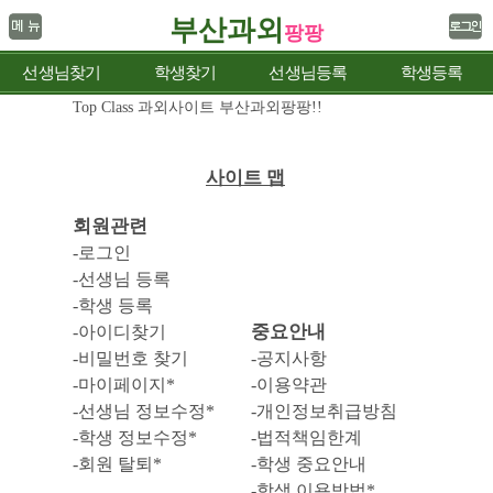
부산과외
팡팡
선생님찾기
학생찾기
선생님등록
학생등록
Top Class 과외사이트 부산과외팡팡!!
사이트 맵
회원관련
-로그인
-선생님 등록
-학생 등록
중요안내
-아이디찾기
-비밀번호 찾기
-공지사항
-마이페이지*
-이용약관
-선생님 정보수정*
-개인정보취급방침
-학생 정보수정*
-법적책임한계
-회원 탈퇴*
-학생 중요안내
-학생 이용방법*