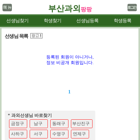
부산과외
팡팡
선생님찾기
학생찾기
선생님등록
학생등록
선생님 목록
등록된 회원이 아니거나,
정보 비공개 회원입니다.
1
* 과외선생님 바로찾기
금정구
남구
동래구
부산진구
사하구
서구
수영구
연제구