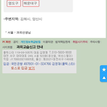
영도구
해운대구
•
주변지역:
김해시
,
양산시
서울
>
과외선생님
PC화면
|
공지
|
개인정보취급방침
|
이용약관
|
법적책임한계
|
취업사기주의
|
주의사항
|
과외교습신고 안내
사이트맵